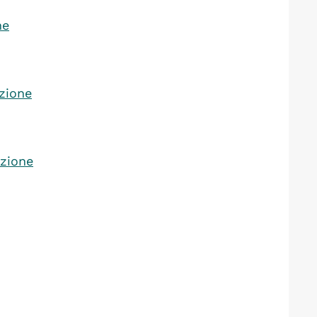
ne
azione
azione