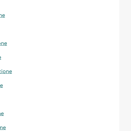
ne
one
e
zione
ne
ne
one