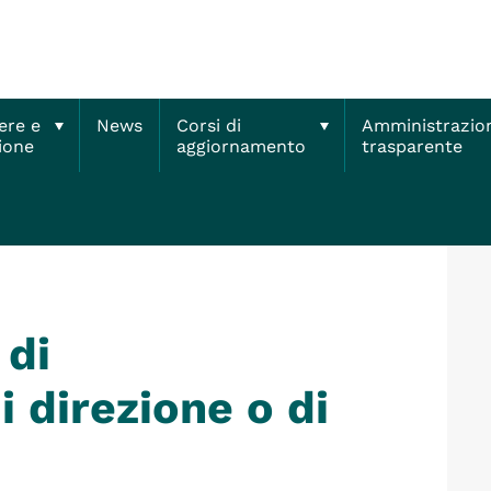
ere e
News
Corsi di
Amministrazio
ione
aggiornamento
trasparente
 amministrazione, di direzione o di governo in carica
 di
 direzione o di