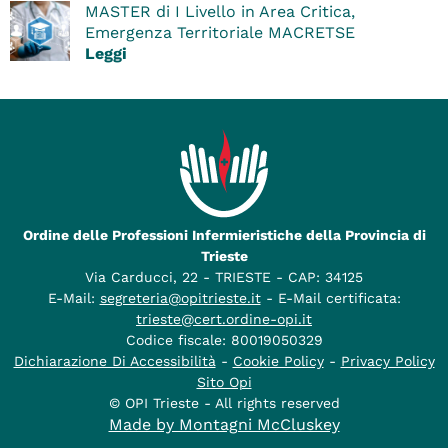
MASTER di I Livello in Area Critica,
Emergenza Territoriale MACRETSE
Leggi
Ordine delle Professioni Infermieristiche della Provincia di
Trieste
Via Carducci, 22 - TRIESTE - CAP: 34125
E-Mail:
segreteria@opitrieste.it
- E-Mail certificata:
trieste@cert.ordine-opi.it
Codice fiscale: 80019050329
Dichiarazione Di Accessibilità
-
Cookie Policy
-
Privacy Policy
Sito Opi
© OPI Trieste - All rights reserved
Made by Montagni McCluskey